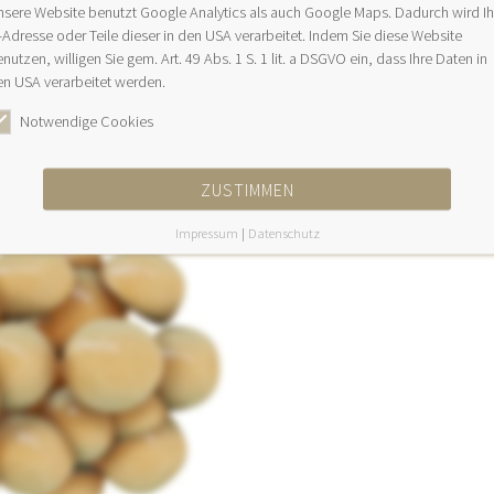
nsere Website benutzt Google Analytics als auch Google Maps. Dadurch wird Ih
-Adresse oder Teile dieser in den USA verarbeitet. Indem Sie diese Website
en Haut und Muskelfaszien, Sehnen und Ligamenten.
nutzen, willigen Sie gem. Art. 49 Abs. 1 S. 1 lit. a DSGVO ein, dass Ihre Daten in
riiert in den verschiedenen Körperregionen und wird v
en USA verarbeitet werden.
wechsels und der Drüsen-/Hormonproduktion beeinfluss
Notwendige Cookies
ZUSTIMMEN
Impressum
|
Datenschutz