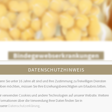
Bindegewebserkrankungen
DATENSCHUTZHINWEIS
nn Sie unter 16 Jahre alt sind und Ihre Zustimmung zu freiwilligen Diensten
eben möchten, müssen Sie Ihre Erziehungsberechtigten um Erlaubnis bitten.
ir verwenden Cookies und andere Technologien auf unserer Website. Weitere
gewebes welches aus Fettzellen (Adipozyten) aufgebaut 
formationen über die Verwendung Ihrer Daten finden Sie in
nserer
Datenschutzerklärung
.
eicher zu dienen - in ihrem Zellleib werden Fett und Wa