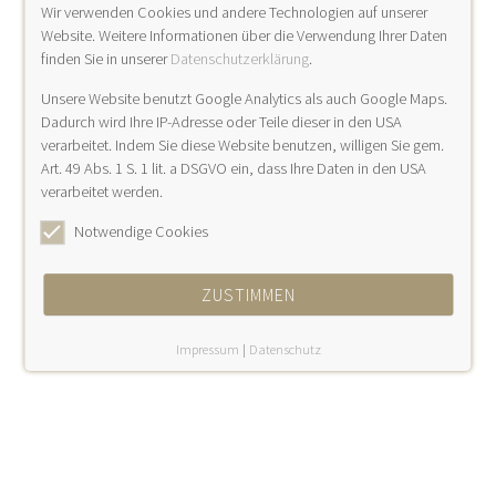
Wir verwenden Cookies und andere Technologien auf unserer
apparative intermittierende Entstauung
Website. Weitere Informationen über die Verwendung Ihrer Daten
intermittierende Vacuumtherapie (Vacumed)
finden Sie in unserer
Datenschutzerklärung
.
Infusionen zur Durchblutungsförderung bei PAVK,
Raynaud, Thrombangiitis obliterans,
Unsere Website benutzt Google Analytics als auch Google Maps.
Mikrozirkulationsstörungen, Blue toe Syndrom..etc
Dadurch wird Ihre IP-Adresse oder Teile dieser in den USA
verarbeitet. Indem Sie diese Website benutzen, willigen Sie gem.
Wundversorgung
Art. 49 Abs. 1 S. 1 lit. a DSGVO ein, dass Ihre Daten in den USA
manuelle Lymphdrainage
durch Kooperation mit
verarbeitet werden.
Lymphtherapeuten
LPG Endermologie Lipomassage
Notwendige Cookies
ZUSTIMMEN
Impressum
|
Datenschutz