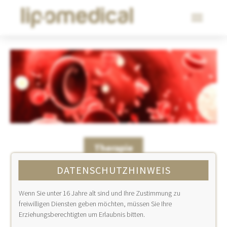
Skip to main navigation
Zum Hauptinhalt springen
Skip to page footer
Therapie
DATENSCHUTZHINWEIS
ambulante Thrombosebehandlung
Verödung von Besenreiser und Ästen
Wenn Sie unter 16 Jahre alt sind und Ihre Zustimmung zu
duplex/-Veinlitekontrollierte Schaumverödung
freiwilligen Diensten geben möchten, müssen Sie Ihre
Laser
- und Radiowellentherapie von
Krampfadern
Erziehungsberechtigten um Erlaubnis bitten.
Venenkleber VenaSeal