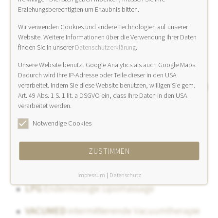
Erziehungsberechtigten um Erlaubnis bitten.
Hautbild ähnlich einer gesteppten Matratze
(„Matratzenphänomen“)
Wir verwenden Cookies und andere Technologien auf unserer
Website. Weitere Informationen über die Verwendung Ihrer Daten
finden Sie in unserer
Datenschutzerklärung
.
Hautverhärtungen sowie vergrößert
Hautporen
Unsere Website benutzt Google Analytics als auch Google Maps.
Dadurch wird Ihre IP-Adresse oder Teile dieser in den USA
Subjektives Spannungsgefühl und manchmal
verarbeitet. Indem Sie diese Website benutzen, willigen Sie gem.
Art. 49 Abs. 1 S. 1 lit. a DSGVO ein, dass Ihre Daten in den USA
auch Schmerzen
verarbeitet werden.
Notwendige Cookies
Therapie der Cellulite
ZUSTIMMEN
LIPOSUKTION
(Fettabsaugung
Impressum
|
Datenschutz
LPG
Endermologie Lipomassage
VACUMED
intermittierende Vacuumtherapie