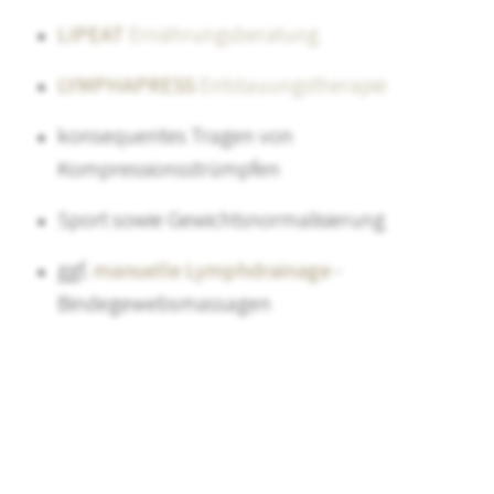
LIPEAT
Ernährungsberatung
LYMPHAPRESS
Entstauungstherapie
konsequentes Tragen von
Kompressionsstrümpfen
Sport sowie Gewichtsnormalisierung
ggf.
manuelle Lymphdrainage
-
Bindegewebsmassagen